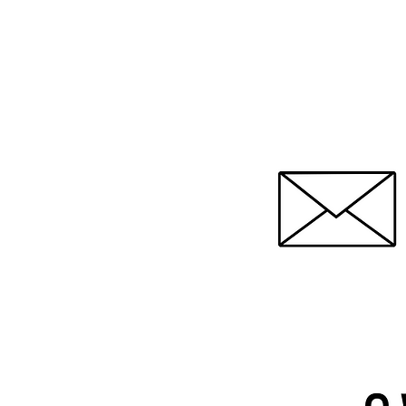
SV Volpertshausen - HOME
News
Ort