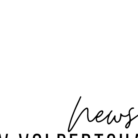
ssporttag
Jugendfussball
Volleyball
Pickleball
Gymnastik, Pilates