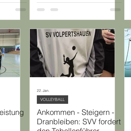
22. Jan.
VOLLEYBALL
leistung
Ankommen - Steigern -
Dranbleiben: SVV fordert