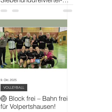
Siebenunddreiviertel-
Meere
9. Okt. 2025
VOLLEYBALL
🏐 Block frei – Bahn frei
für Volpertshausen!