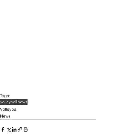
Tags:
volleyball
news
Volleyball
News