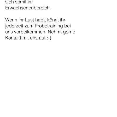
sich somit im
Erwachsenenbereich.
Wenn ihr Lust habt, könnt ihr
jederzeit zum Probetraining bei
uns vorbeikommen. Nehmt gerne
Kontakt mit uns auf :-)
Trainingszeiten
MO 17:00-18:30 Uhr
[Sporthalle Volpertshausen]
MI 19:15-21:15 Uhr
[Sporthalle Rechtenbach]
© 2024 Sportverein Volpertshausen |
www.sportverein-volpertshausen.de
Impressu
Datenschutz
m