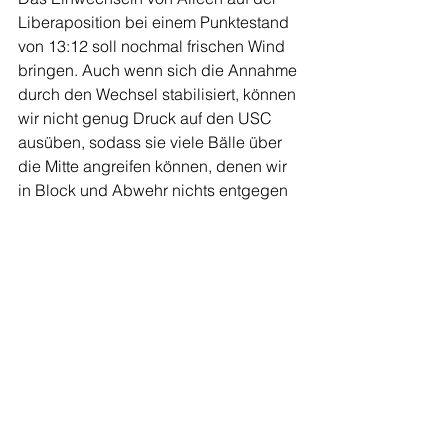
Liberaposition bei einem Punktestand 
von 13:12 soll nochmal frischen Wind 
bringen. Auch wenn sich die Annahme 
durch den Wechsel stabilisiert, können 
wir nicht genug Druck auf den USC 
ausüben, sodass sie viele Bälle über 
die Mitte angreifen können, denen wir 
in Block und Abwehr nichts entgegen 
zu setzen haben. Bei einem 
Punktestand von 15:18 bringt Axel 
nochmal Ingo für Lillet, aber auch 
leider dieser Wechsel bringt uns nicht 
den gewünschten Aufschwung und wir 
müssen aufgrund von vielen 
Eigenfehler den Satz mit einem 19:25 
an den USC abgeben.
Fazit: Gutes Spiel auf Augenhöhe, das 