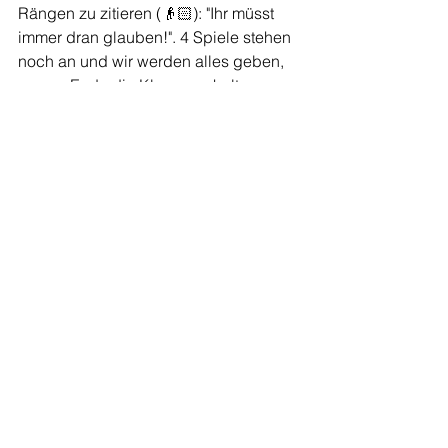
Rängen zu zitieren (👴🏻): "Ihr müsst 
immer dran glauben!". 4 Spiele stehen 
noch an und wir werden alles geben, 
um am Ende die Klasse zu halten. 
Also: weiter Vollgas!! Netzkante: 
-100/10 Kampf: 10/10 Buffet: 12/10 
Team: unbezahlbar 🫶🏼
Tags:
volleyball
spielberichte
Volleyball
Alle ansehen
Aktuelle Beiträge