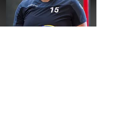
© 2024 Sportverein Volpertshausen |
www.sportverein-volpertshausen.de
Impressu
Datenschutz
m