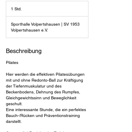
1 Std.
1
S
t
Sporthalle Volpertshausen | SV 1953
d
Volpertshausen e.V.
Beschreibung
Pilates
Hier werden die effektiven Pilatesübungen
mit und ohne Redonto-Ball zur Kräftigung
der Tiefenmuskulatur und des
Beckenbodens, Dehnung des Rumpfes,
Gleichgewichtssinn und Beweglichkeit
geschult.
Eine interessante Stunde, die ein perfektes
Bauch-/Rücken und Präventionstraining
darstellt.